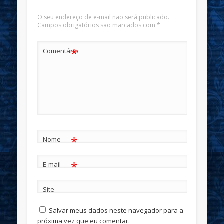
O seu endereço de e-mail não será publicado.
Campos obrigatórios são marcados com
*
*
Comentário
*
Nome
*
E-mail
Site
Salvar meus dados neste navegador para a
próxima vez que eu comentar.