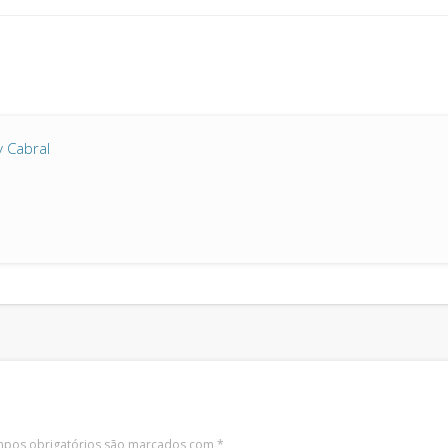
v Cabral
pos obrigatórios são marcados com
*