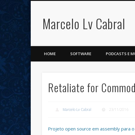
Marcelo Lv Cabral
Facebook
Twitter
Vimeo
LinkedIn
HOME
SOFTWARE
PODCASTS E M
Retaliate for Commo
Marcelo Lv Cabral
23/11/2016
Projeto open source em assembly para o